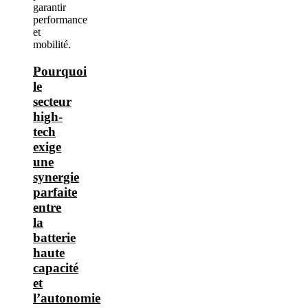
Pourquoi
le
secteur
high-
tech
exige
une
synergie
parfaite
entre
la
batterie
haute
capacité
et
l’autonomie