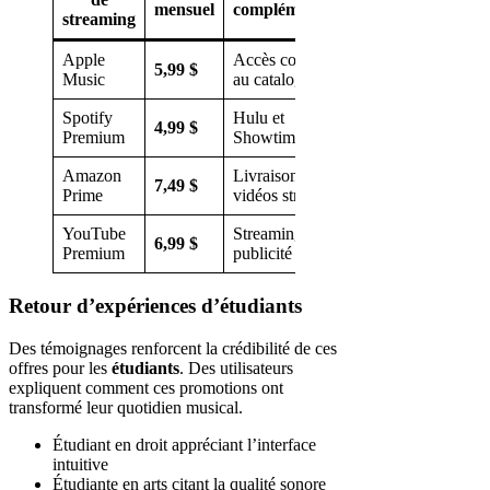
mensuel
complémentaire
streaming
Apple
Accès complet
5,99 $
International
Music
au catalogue
Spotify
Hulu et
4,99 $
International
Premium
Showtime inclus
Amazon
Livraison et
7,49 $
International
Prime
vidéos streaming
YouTube
Streaming sans
6,99 $
International
Premium
publicité
Retour d’expériences d’étudiants
Des témoignages renforcent la crédibilité de ces
offres pour les
étudiants
. Des utilisateurs
expliquent comment ces promotions ont
transformé leur quotidien musical.
Étudiant en droit appréciant l’interface
intuitive
Étudiante en arts citant la qualité sonore