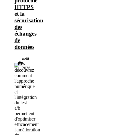
protocole
HTTPS
et la
sécurisation
des
échanges
de
données
août
6,
2026