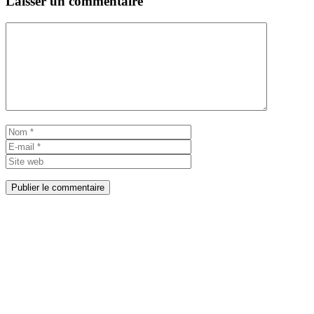
Laisser un commentaire
Commentaire
Nom
E-
mail
Site
web