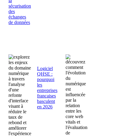
la
août 6,
sécurisation
2026
août 5,
des
2026
échanges
de données
août 7,
2026
Logiciel
QHSE :
pourquoi
les
entreprises
françaises
basculent
en 2026
juillet 30,
2026