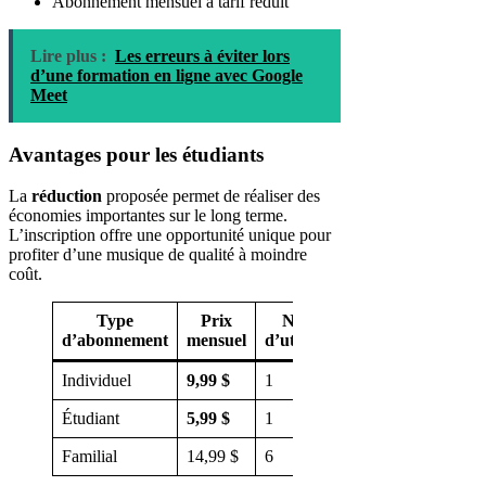
Abonnement mensuel à tarif réduit
Lire plus :
Les erreurs à éviter lors
d’une formation en ligne avec Google
Meet
Avantages pour les étudiants
La
réduction
proposée permet de réaliser des
économies importantes sur le long terme.
L’inscription offre une opportunité unique pour
profiter d’une musique de qualité à moindre
coût.
Type
Prix
Nombre
Essai
d’abonnement
mensuel
d’utilisateurs
gratuit
Individuel
9,99 $
1
Non
Étudiant
5,99 $
1
3 mois
Familial
14,99 $
6
Non